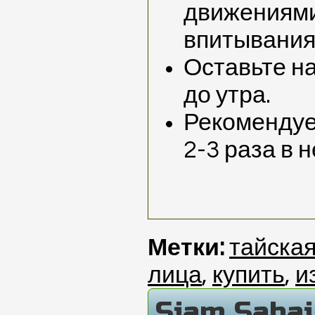
движениями
впитывания
Оставьте на
до утра.
Рекомендуе
2-3 раза в 
Метки:
тайска
лица
,
купить
,
и
Siam Saba