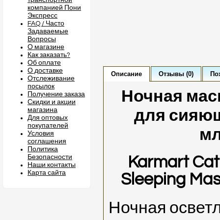
транспортной
компанией Пони
Экспресс
FAQ / Часто
Задаваемые
Вопросы
О магазине
Как заказать?
Об оплате
О доставке
Описание
Отзывы (0)
По
Отслеживание
посылок
Ночная мас
Получение заказа
Скидки и акции
магазина
для сияющ
Для оптовых
покупателей
мл
Условия
соглашения
Политика
Безопасности
Karmart Cat
Наши контакты
Карта сайта
Sleeping Mas
Ночная освет