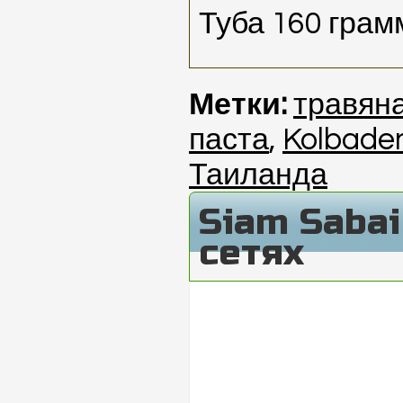
Туба 160 грам
Метки:
травян
паста
,
Kolbade
Таиланда
Siam Saba
сетях