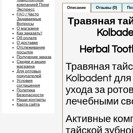
транспортной
компанией Пони
Описание
Отзывы (0)
По
Экспресс
FAQ / Часто
Травяная тай
Задаваемые
Вопросы
О магазине
Kolbade
Как заказать?
Об оплате
О доставке
Herbal Too
Отслеживание
посылок
Получение заказа
Скидки и акции
Травяная тайс
магазина
Для оптовых
Kolbadent для
покупателей
Условия
соглашения
ухода за рото
Политика
Безопасности
лечебными св
Наши контакты
Карта сайта
Активные ком
тайской зубно