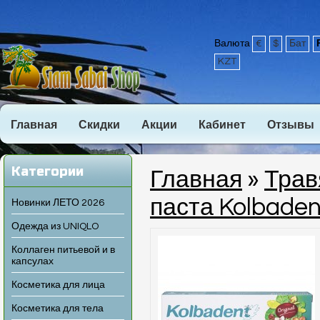
Валюта
€
$
Бат
KZT
Главная
Скидки
Акции
Кабинет
Отзывы
Категории
Главная
»
Трав
паста Kolbaden
Новинки ЛЕТО 2026
Одежда из UNIQLO
Коллаген питьевой и в
капсулах
Косметика для лица
Косметика для тела