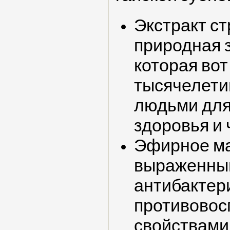
Экстракт ст
природная 
которая во
тысячелети
людьми для
здоровья и 
Эфирное ма
выраженны
антибактер
противово
свойствами