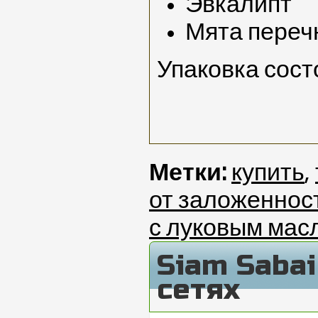
Эвкалипт
Мята переч
Упаковка сост
Метки:
купить
,
от заложеннос
с луковым мас
Siam Saba
сетях