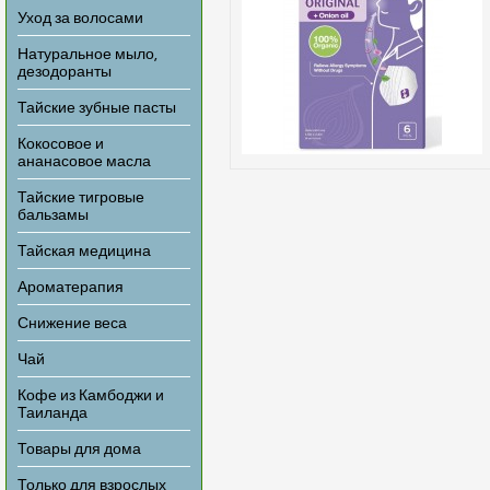
Уход за волосами
Натуральное мыло,
дезодоранты
Тайские зубные пасты
Кокосовое и
ананасовое масла
Тайские тигровые
бальзамы
Тайская медицина
Ароматерапия
Снижение веса
Чай
Кофе из Камбоджи и
Таиланда
Товары для дома
Только для взрослых