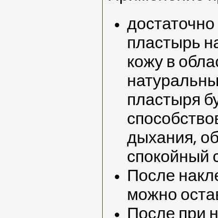
достаточно
пластырь н
кожу в обла
натуральны
пластыря б
способство
дыхания, о
спокойный 
После накл
можно остав
После при 