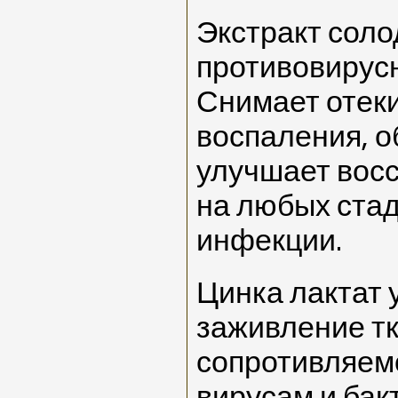
Экстракт сол
противовирусн
Снимает отек
воспаления, о
улучшает вос
на любых ста
инфекции.
Цинка лактат 
заживление т
сопротивляемо
вирусам и бак