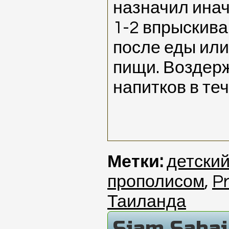
назначил инач
1-2 впрыскива
после еды ил
пищи. Воздерж
напитков в те
Метки:
детски
прополисом
,
Pr
Таиланда
Siam Saba