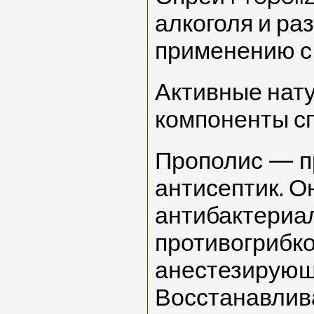
алкоголя и ра
применению с 
Активные нат
компоненты сп
Прополис — 
антисептик. О
антибактериа
противогрибко
анестезирующ
Восстанавлив