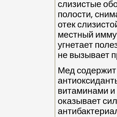
слизистые об
полости, сним
отек слизисто
местный имму
угнетает пол
не вызывает п
Мед содержит
антиоксиданты
витаминами и
оказывает си
антибактериа