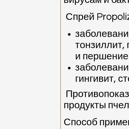
Спрей Propoli
заболевания
тонзиллит, 
и першение 
заболевания
гингивит, с
Противопоказ
продукты пче
Способ примен