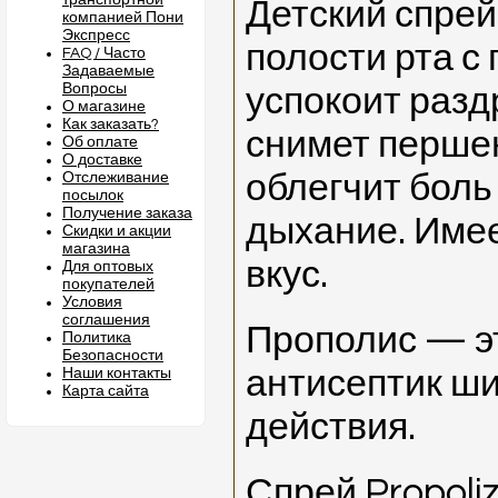
транспортной
Детский спрей 
компанией Пони
Экспресс
полости рта с
FAQ / Часто
Задаваемые
Вопросы
успокоит разд
О магазине
Как заказать?
снимет першен
Об оплате
О доставке
облегчит боль
Отслеживание
посылок
Получение заказа
дыхание. Име
Скидки и акции
магазина
вкус.
Для оптовых
покупателей
Условия
соглашения
Прополис — э
Политика
Безопасности
антисептик ши
Наши контакты
Карта сайта
действия.
Спрей Propoli