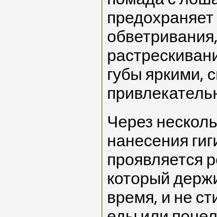
предохраняет 
обветривания
растрескивани
губы яркими, 
привлекатель
Через несколь
нанесения ги
проявляется р
который держи
время, и не с
еды или поцел