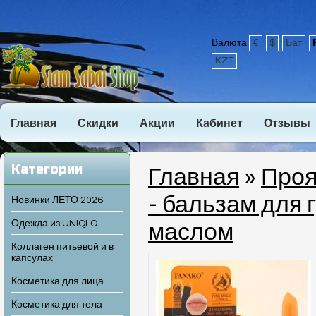
Валюта
€
$
Бат
KZT
Главная
Скидки
Акции
Кабинет
Отзывы
Категории
Главная
»
Проя
- бальзам для
Новинки ЛЕТО 2026
Одежда из UNIQLO
маслом
Коллаген питьевой и в
капсулах
Косметика для лица
Косметика для тела