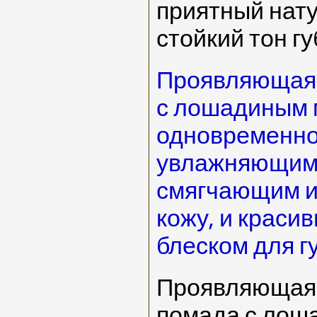
приятный нат
стойкий тон гу
Проявляющаяс
с лошадиным
одновременно
увлажняющим 
смягчающим 
кожу, и краси
блеском для гу
Проявляющаяс
помада с лош