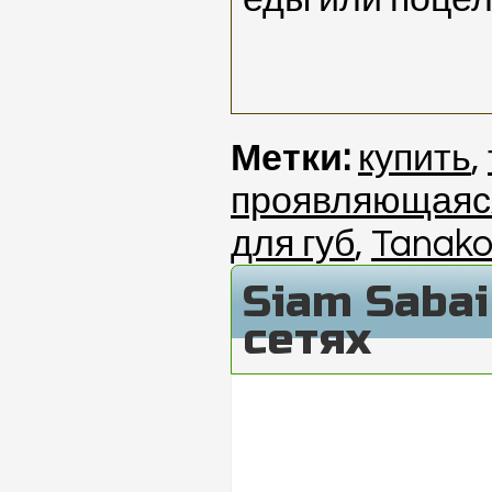
Метки:
купить
,
проявляющаяс
для губ
,
Tanak
Siam Saba
сетях