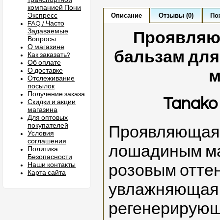
транспортной
компанией Пони
Описание
Отзывы (0)
По
Экспресс
FAQ / Часто
Задаваемые
Проявляю
Вопросы
О магазине
бальзам для
Как заказать?
Об оплате
О доставке
м
Отслеживание
посылок
Получение заказа
Tanako 
Скидки и акции
магазина
Для оптовых
покупателей
Проявляющаяс
Условия
соглашения
лошадиным м
Политика
Безопасности
Наши контакты
розовым оттен
Карта сайта
увлажняющая 
регенерирующ