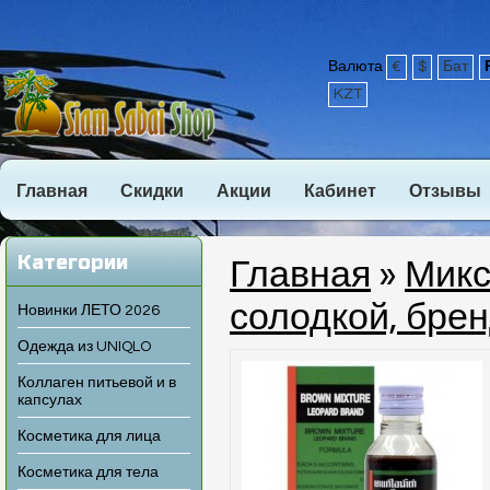
Валюта
€
$
Бат
KZT
Главная
Скидки
Акции
Кабинет
Отзывы
Категории
Главная
»
Микс
солодкой, бре
Новинки ЛЕТО 2026
Одежда из UNIQLO
Коллаген питьевой и в
капсулах
Косметика для лица
Косметика для тела