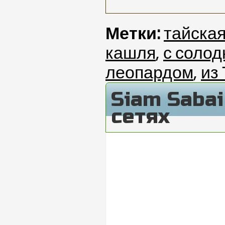
Метки:
тайска
кашля
,
с солод
леопардом
,
из
Siam Saba
сетях