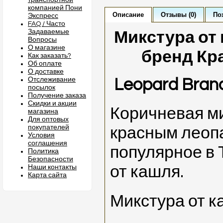
транспортной
компанией Пони
Описание
Отзывы (0)
По
Экспресс
FAQ / Часто
Задаваемые
Микстура от 
Вопросы
О магазине
бренд Кр
Как заказать?
Об оплате
О доставке
Отслеживание
Leopard Brand
посылок
Получение заказа
Скидки и акции
Коричневая ми
магазина
Для оптовых
покупателей
красным леоп
Условия
соглашения
популярное в 
Политика
Безопасности
от кашля.
Наши контакты
Карта сайта
Микстура от к