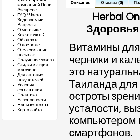
транспортной
Описание
Отзывы (0)
По
компанией Пони
Экспресс
Herbal On
FAQ / Часто
Задаваемые
Вопросы
Здоровья 
О магазине
Как заказать?
Об оплате
Витамины для 
О доставке
Отслеживание
посылок
черники и ка
Получение заказа
Скидки и акции
это натуральн
магазина
Для оптовых
покупателей
Таиланда для
Условия
соглашения
остроты зрени
Политика
Безопасности
Наши контакты
усталости, вы
Карта сайта
компьютером 
смартфонов.