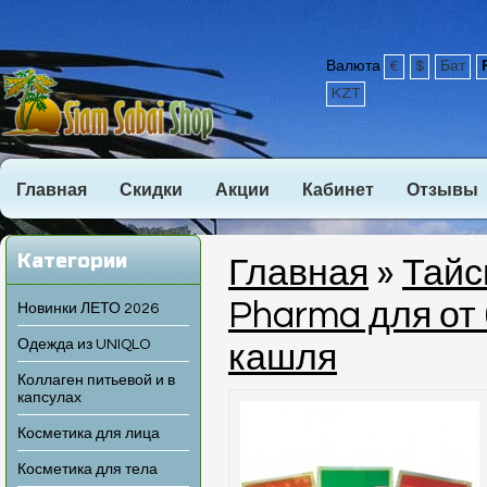
Валюта
€
$
Бат
KZT
Главная
Скидки
Акции
Кабинет
Отзывы
Категории
Главная
»
Тайс
Pharma для от 
Новинки ЛЕТО 2026
Одежда из UNIQLO
кашля
Коллаген питьевой и в
капсулах
Косметика для лица
Косметика для тела