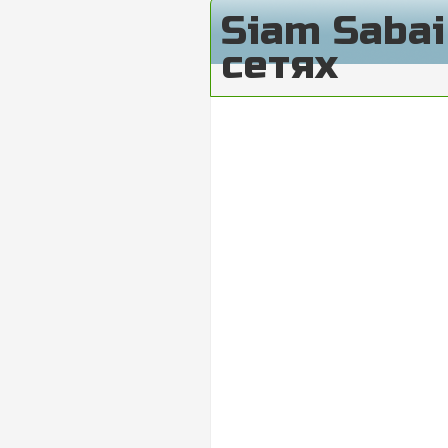
Siam Saba
сетях