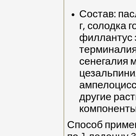
Состав: па
г, солодка г
филлантус э
терминалия
сенегалия 
цезальпини
ампелоцисс
другие рас
компоненты
Способ приме