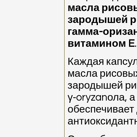
масла рисовы
зародышей р
гамма-оризано
витамином E
.
Каждая капсул
масла рисовых
зародышей рис
γ‑oryzanола, а
обеспечивает
антиоксидант