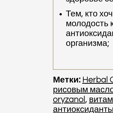
Тем, кто хо
молодость 
антиоксида
организма;
Метки:
Herbal 
рисовым масл
oryzanol
,
витам
антиоксидант