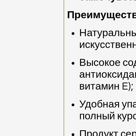
Преимуществ
Натуральны
искусствен
Высокое со
антиоксидан
витамин E);
Удобная упа
полный курс
Продукт се