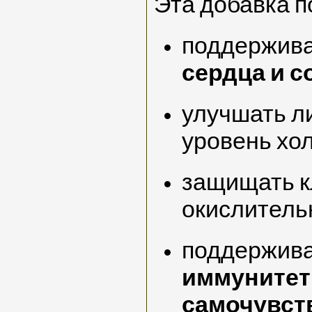
Эта добавка п
поддержива
сердца и с
улучшать л
уровень хо
защищать к
окислительн
поддержив
иммунитет
самочувст