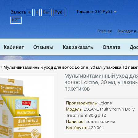
Товаров: 0 (0 Руб.)
Валюта
€
$
Бат
Руб.
KZT
Главная
Закладки (0
Кабинет
Отзывы
Как заказать
Оплата
До
»
Мультивитаминный уход для волос Lolane, 30 мл, упаковка 12 паке
Мультивитаминный уход дл
волос Lolane, 30 мл, упаковк
пакетиков
Производитель:
Lolane
Модель:
LOLANE Multivitamin Daily
Treatment 30 g x 12
Наличие:
Есть в наличии
Вес брутто:
420.00 г