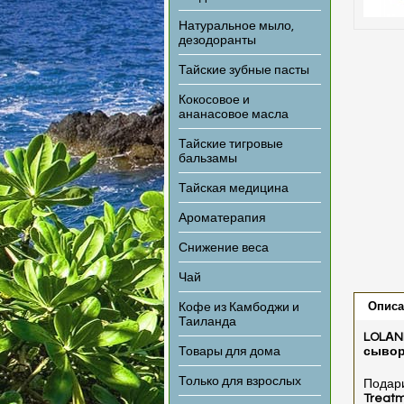
Натуральное мыло,
дезодоранты
Тайские зубные пасты
Кокосовое и
ананасовое масла
Тайские тигровые
бальзамы
Тайская медицина
Ароматерапия
Снижение веса
Чай
Описа
Кофе из Камбоджи и
Таиланда
LOLАNE
Товары для дома
сывор
Только для взрослых
Подар
Treat