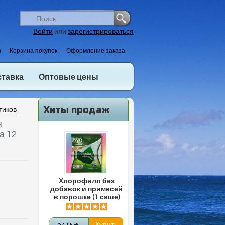
Войти
или
зарегистрироваться
)
Корзина покупок
Оформление заказа
ставка
Оптовые цены
Хиты продаж
тиков
я
а 12
Хлорофилл без
добавок и примесей
в порошке (1 саше)