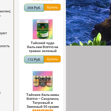
358 Руб.
иотин),
.
ируют
Тайский чудо
ухость
бальзам Banna на
травах зеленый
172 Руб.
.
Тайские бальзамы
Banna – Скорпион,
Тигровый и
Змеиный 50 грамм