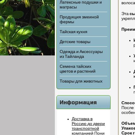
Латексные подушки и
волоса
матрасы
Эта
сы
Продукция змеиной
укрепл
фермы
Преиму
Тайская кухня
Детские товары
Одежда и Аксессуары
из Тайланда
Семена тайских
цветов и растений
Товары для животных
Информация
Спосо
После 
особен
Доставка в
Объем
Россию до двери
Упаков
транспортной
Срок 
компанией Пони