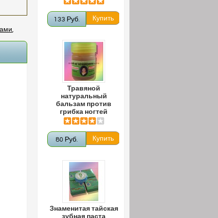
133 Руб.
сами
,
Травяной
натуральный
бальзам против
грибка ногтей
80 Руб.
Знаменитая тайская
зубная паста