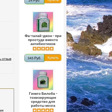
24 Руб.
Фа-талай-джон - при
простуде вместо
антибиотиков
345 Руб.
ь отзыв
Гинкго Билоба -
тонизирующее
средство для
работы мозга
ми