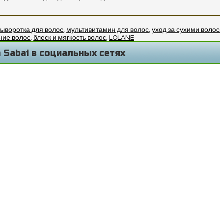
сыворотка для волос
,
мультивитамин для волос
,
уход за сухими воло
ние волос
,
блеск и мягкость волос
,
LOLANE
 Sabai в социальных сетях