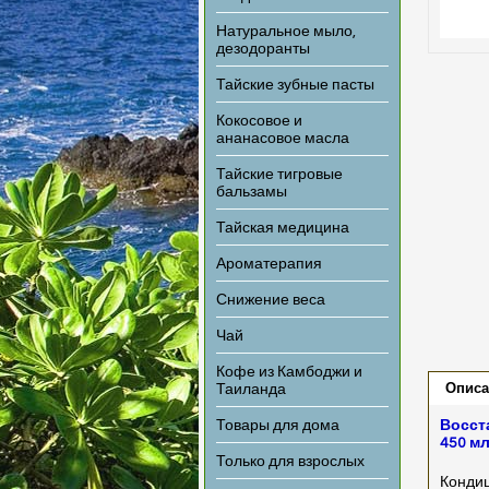
Натуральное мыло,
дезодоранты
Тайские зубные пасты
Кокосовое и
ананасовое масла
Тайские тигровые
бальзамы
Тайская медицина
Ароматерапия
Снижение веса
Чай
Кофе из Камбоджи и
Описа
Таиланда
Товары для дома
Восст
450 м
Только для взрослых
Кондиц