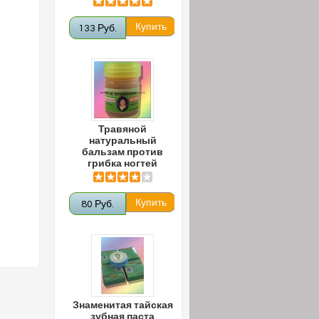
133 Руб.
Травяной
натуральный
бальзам против
грибка ногтей
80 Руб.
Знаменитая тайская
зубная паста