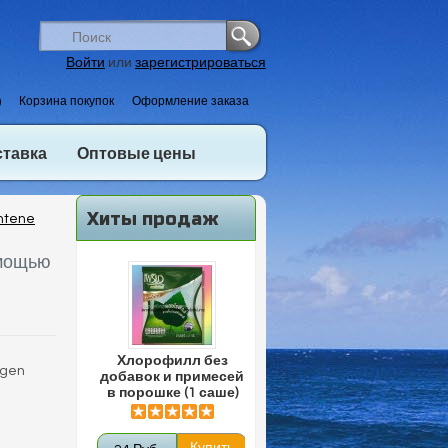
Войти
или
зарегистрироваться
)
Корзина покупок
Оформление заказа
ставка
Оптовые цены
Хиты продаж
ntene
омощью
Хлорофилл без
agen
добавок и примесей
в порошке (1 саше)