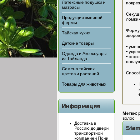
Латексные подушки и
повреж
матрасы
Секущи
Продукция змеиной
ломким
фермы
Формул
Тайская кухня
здоров
Детские товары
• умен
• укре
Одежда и Аксессуары
• подх
из Тайланда
послу
Семена тайских
Спосо
цветов и растений
Товары для животных
Информация
Метки:
волос
Доставка в
Siam
Россию до двери
транспортной
компанией Пони