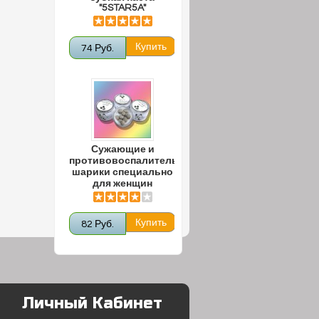
"5STAR5A"
74 Руб.
Сужающие и
противовоспалительные
шарики специально
для женщин
82 Руб.
Личный Кабинет