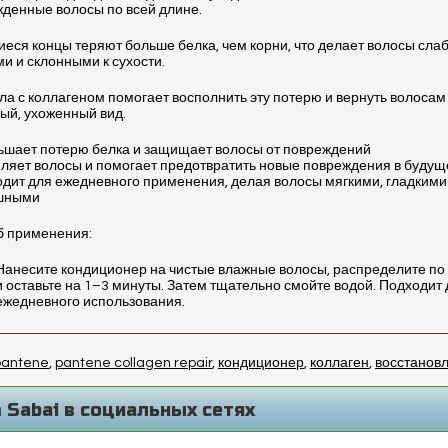
денные волосы по всей длине.
еся концы теряют больше белка, чем корни, что делает волосы сла
и и склонными к сухости.
а с коллагеном помогает восполнить эту потерю и вернуть волосам
ый, ухоженный вид.
ьшает потерю белка и защищает волосы от повреждений
пляет волосы и помогает предотвратить новые повреждения в буду
одит для ежедневного применения, делая волосы мягкими, гладкими
шными
б применения:
Нанесите кондиционер на чистые влажные волосы, распределите по
и оставьте на 1–3 минуты. Затем тщательно смойте водой. Подходит
ежедневного использования.
pantene
,
pantene collagen repair
,
кондиционер
,
коллаген
,
восстанов
 Sabai в социальных сетях