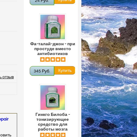
24 Руб.
Фа-талай-джон - при
простуде вместо
антибиотиков
345 Руб.
ь отзыв
Гинкго Билоба -
pair
тонизирующее
средство для
работы мозга
новить