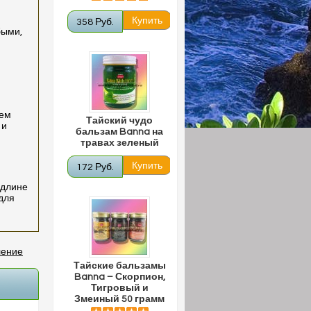
358 Руб.
быми,
щем
Тайский чудо
 и
бальзам Banna на
травах зеленый
172 Руб.
 длине
 для
ление
Тайские бальзамы
Banna – Скорпион,
Тигровый и
Змеиный 50 грамм