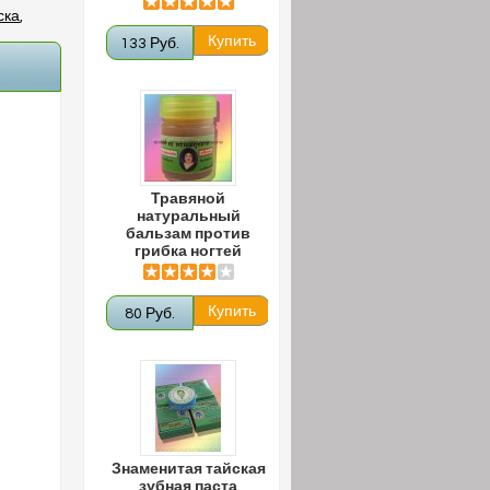
ска
,
133 Руб.
Травяной
натуральный
бальзам против
грибка ногтей
80 Руб.
Знаменитая тайская
зубная паста