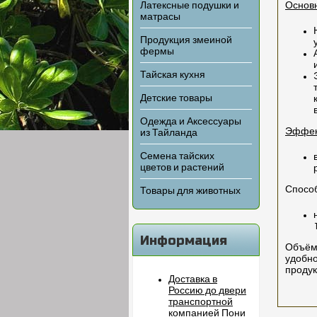
Латексные подушки и
Основ
матрасы
Продукция змеиной
фермы
Тайская кухня
Детские товары
Одежда и Аксессуары
Эффек
из Тайланда
Семена тайских
цветов и растений
Спосо
Товары для животных
Информация
Объём:
удобно
продук
Доставка в
Россию до двери
транспортной
компанией Пони