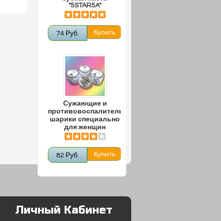
"5STAR5A"
74 Руб.
Сужающие и
противовоспалительные
шарики специально
для женщин
82 Руб.
Личный Кабинет