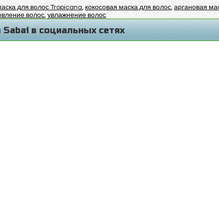
аска для волос Tropicana
,
кокосовая маска для волос
,
аргановая ма
овление волос
,
увлажнение волос
 Sabai в социальных сетях