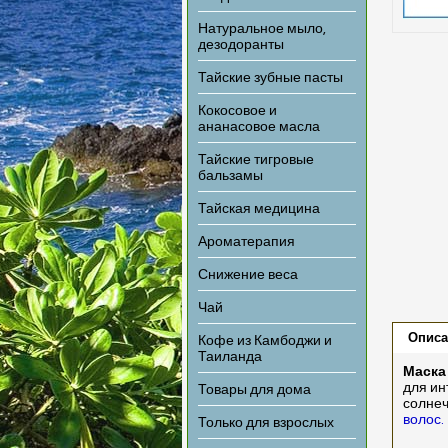
Натуральное мыло,
дезодоранты
Тайские зубные пасты
Кокосовое и
ананасовое масла
Тайские тигровые
бальзамы
Тайская медицина
Ароматерапия
Снижение веса
Чай
Описа
Кофе из Камбоджи и
Таиланда
Маска 
для ин
Товары для дома
солнеч
волос.
Только для взрослых