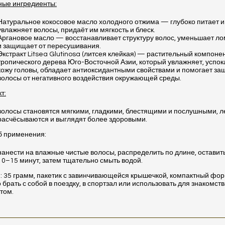
ные ингредиенты:
Натуральное кокосовое масло холодного отжима — глубоко питает и
увлажняет волосы, придаёт им мягкость и блеск.
Аргановое масло — восстанавливает структуру волос, уменьшает ло
и защищает от пересушивания.
Экстракт Litsea Glutinosa (литсея клейкая) — растительный компонен
тропического дерева Юго-Восточной Азии, который увлажняет, успок
кожу головы, обладает антиоксидантными свойствами и помогает з
волосы от негативного воздействия окружающей среды.
т:
волосы становятся мягкими, гладкими, блестящими и послушными, л
расчёсываются и выглядят более здоровыми.
б применения:
нанести на влажные чистые волосы, распределить по длине, оставит
10–15 минут, затем тщательно смыть водой.
 35 грамм, пакетик с завинчивающейся крышечкой, компактный фор
 брать с собой в поездку, в спортзал или использовать для знакомств
том.