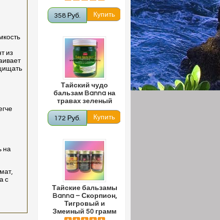
358 Руб.
мкость
т из
аивает
ащищать
Тайский чудо
бальзам Banna на
травах зеленый
егче
172 Руб.
ь на
мат,
а с
Тайские бальзамы
Banna – Скорпион,
Тигровый и
Змеиный 50 грамм