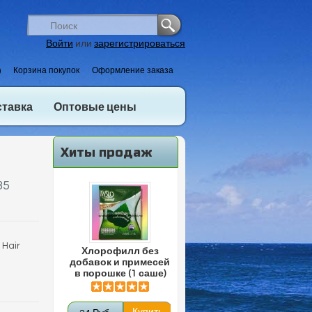
Войти
или
зарегистрироваться
)
Корзина покупок
Оформление заказа
ставка
Оптовые цены
Хиты продаж
35
 Hair
Хлорофилл без
добавок и примесей
в порошке (1 саше)