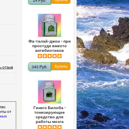
24 Руб.
Фа-талай-джон - при
простуде вместо
антибиотиков
345 Руб.
ь отзыв
тво
Гинкго Билоба -
иты от
тонизирующее
нных
средство для
работы мозга