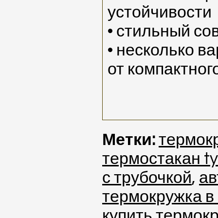
устойчивости
• стильный с
• несколько в
от компактног
Метки:
термокр
термостакан t
с трубочкой
,
ав
термокружка в
купить термок