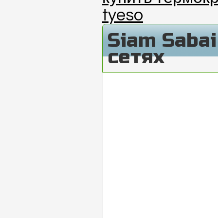
tyeso
Siam Saba
сетях