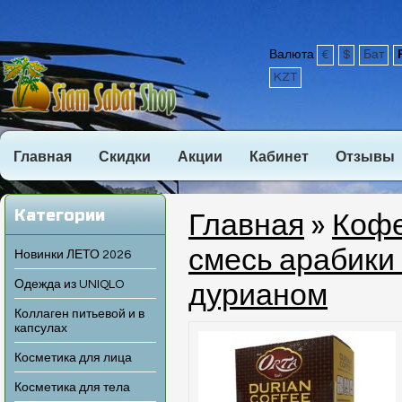
Валюта
€
$
Бат
KZT
Главная
Скидки
Акции
Кабинет
Отзывы
Категории
Главная
»
Кофе
смесь арабики
Новинки ЛЕТО 2026
Одежда из UNIQLO
дурианом
Коллаген питьевой и в
капсулах
Косметика для лица
Косметика для тела