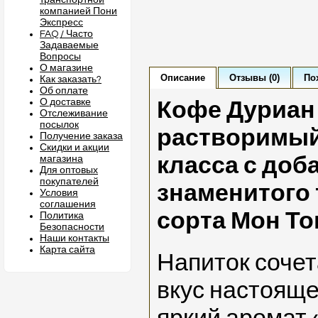
транспортной
компанией Пони
Экспресс
FAQ / Часто
Задаваемые
Вопросы
О магазине
Описание
Отзывы (0)
По
Как заказать?
Об оплате
О доставке
Кофе Дуриан 
Отслеживание
посылок
растворимый
Получение заказа
Скидки и акции
класса с до
магазина
Для оптовых
покупателей
знаменитого 
Условия
соглашения
сорта Мон То
Политика
Безопасности
Наши контакты
Карта сайта
Напиток соче
вкус настояще