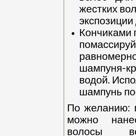
жестких во
экспозиции 
Кончиками 
помассируй
равномерно
шампуня-кр
водой. Исп
шампунь пос
По желанию: 
можно нане
волосы вос