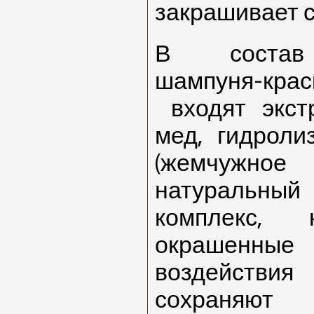
закрашивает с
В состав 
шампуня-кр
входят экст
мед, гидроли
(жемчужн
натуральн
комплекс, 
окрашенн
воздействи
сохраняю