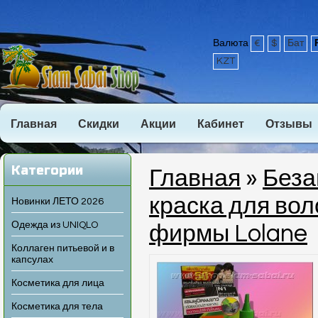
Валюта
€
$
Бат
KZT
Главная
Скидки
Акции
Кабинет
Отзывы
Категории
Главная
»
Беза
краска для вол
Новинки ЛЕТО 2026
Одежда из UNIQLO
фирмы Lolane
Коллаген питьевой и в
капсулах
Косметика для лица
Косметика для тела