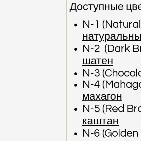
Доступные цве
N
-1 (Natural
натуральны
N
-2
(
Dark
B
шатен
N
-3 (
Chocol
N
-4 (
Mahag
махагон
N-5 (Red Br
каштан
N-6 (Golden