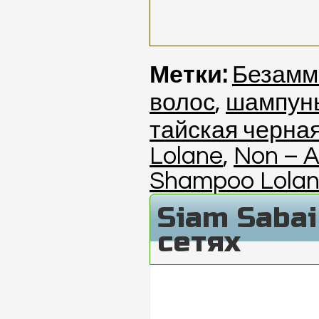
Метки:
Безамм
волос
,
шампун
тайская черная
Lolane
,
Non – 
Shampoo Lola
Siam Saba
сетях