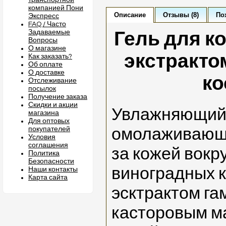
транспортной
компанией Пони
Описание
Отзывы (8)
По
Экспресс
FAQ / Часто
Задаваемые
Гель для ко
Вопросы
О магазине
экстракто
Как заказать?
Об оплате
О доставке
ко
Отслеживание
посылок
Получение заказа
Скидки и акции
Увлажняющий 
магазина
Для оптовых
покупателей
омолаживающи
Условия
соглашения
за кожей вокру
Политика
Безопасности
виноградных к
Наши контакты
Карта сайта
эсктрактом га
касторовым м