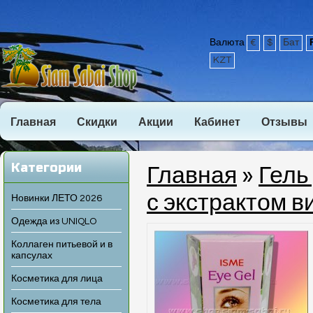
Валюта
€
$
Бат
KZT
Главная
Скидки
Акции
Кабинет
Отзывы
Категории
Главная
»
Гель
с экстрактом в
Новинки ЛЕТО 2026
Одежда из UNIQLO
Коллаген питьевой и в
капсулах
Косметика для лица
Косметика для тела