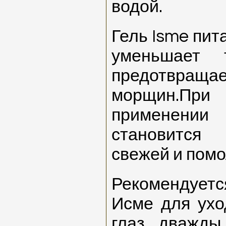
водой.
Гель Isme пита
уменьшает 
предотвра
морщин.П
применении 
становится 
свежей и пом
Рекомендуется
Исме для ухо
глаз дважды