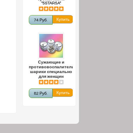
"5STAR5A"
74 Руб.
Сужающие и
противовоспалительные
шарики специально
для женщин
82 Руб.