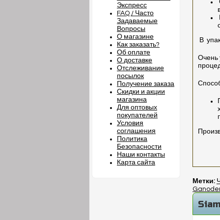
Экспресс
FAQ / Часто
Задаваемые
Вопросы
О магазине
В
упа
Как заказать?
Об оплате
Очень 
О доставке
процед
Отслеживание
посылок
Спосо
Получение заказа
Скидки и акции
магазина
Для оптовых
покупателей
Условия
соглашения
Произв
Политика
Безопасности
Наши контакты
Карта сайта
Метки:
Ganode
Siam