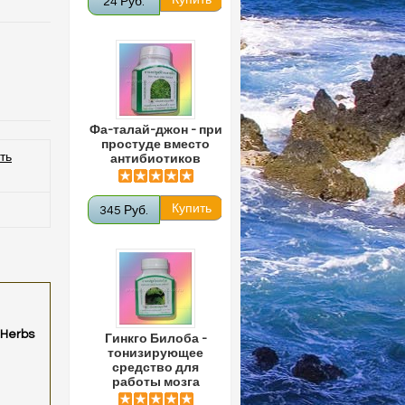
24 Руб.
Фа-талай-джон - при
простуде вместо
ть
антибиотиков
345 Руб.
Herbs
Гинкго Билоба -
тонизирующее
средство для
работы мозга