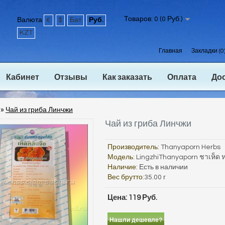
Товаров: 0 (0 Руб.)
Валюта
€
$
Бат
Руб.
KZT
Главная
Закладки (0
Кабинет
Отзывы
Как заказать
Оплата
До
»
Чай из гриба Линчжи
Чай из гриба Линчжи
Производитель:
Thanyaporn Herbs
Модель:
LingzhiThanyaporn ชาเห็ด ห
Наличие:
Есть в наличии
Вес брутто:
35.00 г
Цена: 119 Руб.
Нашли дешевле?