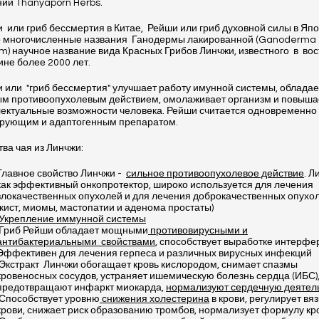
ии Thanyaporn Herbs.
и
или гриб бессмертия в Китае,
Рейши или гриб духовной силы в Я
о многочисленные названия
Ганодермы лакированной (Ganoderma
m) научное название вида Красных Грибов Линчжи, известного
в
вос
не более 2000 лет.
и или
"гриб бессмертия" улучшает работу имунной системы, обладае
м противоопухолевым действием, омолаживает организм и повыша
ектуальные возможности человека. Рейши считается одновременно
ирующим и адаптогенным препаратом.
ва чая из Линчжи:
Главное свойство Линчжи -
сильное противоопухолевое действие
. Л
как эффективный онкопротектор, широко используется для лечения
злокачественных опухолей и для лечения доброкачественных опухо
(кист, миомы, мастопатии и аденома простаты)
Укрепление иммунной системы
Гриб Рейши обладает мощными
противовирусными и
антибактериальными
свойствами
, способствует выработке интерфе
Эффективен для лечения герпеса и различных вирусных инфекций
Экстракт
Линчжи обогащает кровь кислородом, снимает спазмы
кровеносных сосудов, устраняет ишемическую болезнь сердца (ИБС)
предотвращают инфаркт миокарда,
нормализуют сердечную деятел
Способствует уровню
снижения холестерина
в крови, регулирует вяз
крови, снижает риск образованию тромбов, нормализует формулу кр