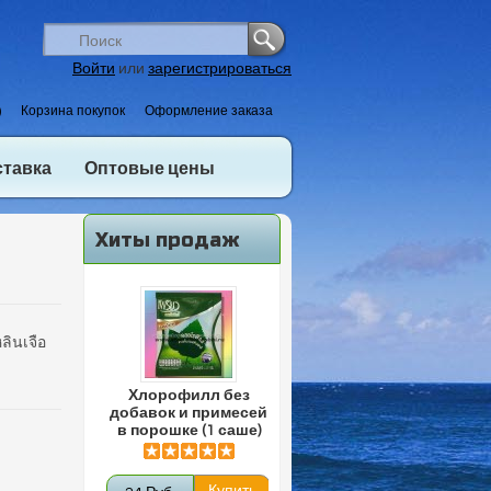
Войти
или
зарегистрироваться
)
Корзина покупок
Оформление заказа
ставка
Оптовые цены
Хиты продаж
ลินเจือ
Хлорофилл без
добавок и примесей
в порошке (1 саше)