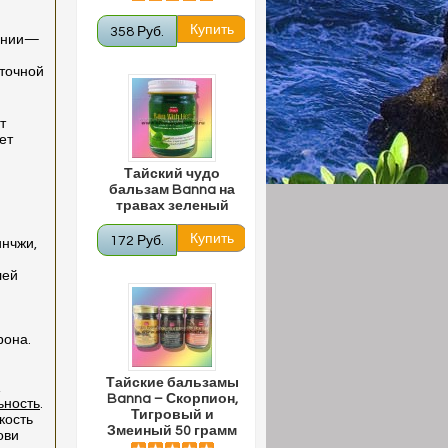
358 Руб.
понии—
точной
т
ет
Тайский чудо
бальзам Banna на
травах зеленый
172 Руб.
инчжи,
лей
рона.
Тайские бальзамы
,
Banna – Скорпион,
ьность
.
Тигровый и
кость
Змеиный 50 грамм
ови