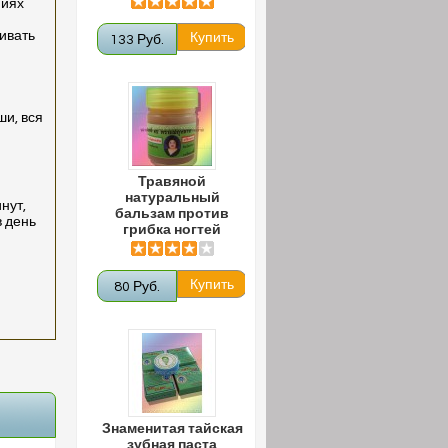
ниях
ивать
133 Руб.
ши, вся
Травяной
натуральный
нут,
бальзам против
в день
грибка ногтей
80 Руб.
Знаменитая тайская
зубная паста