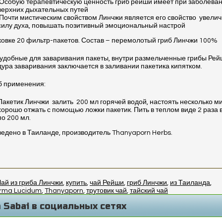
Особую терапевтическую ценность гриб рейши имеет при заболева
верхних дыхательных путей
Почти мистическим свойством Линчжи является его свойство
увелич
силу духа, повышать позитивный эмоциональный настрой
ковке 20 фильтр-пакетов. Состав – перемолотый гриб Линчжи 100%
удобные для заваривания пакеты, внутри размельченные грибы Рей
ура заваривания заключается в заливании пакетика кипятком.
б применения:
Пакетик Линчжи
залить
200 мл горячей водой, настоять несколько ми
хорошо отжать с помощью ложки пакетик. Пить в теплом виде 2 раза 
по 200 мл.
едено в Таиланде, производитель Thanyaporn Herbs.
Чай из гриба Линчжи
,
купить
,
чай Рейши
,
гриб Линчжи
,
из Таиланда
,
rma Lucidum
,
Thanyaporn
,
трутовик чай
,
тайский чай
 Sabai в социальных сетях