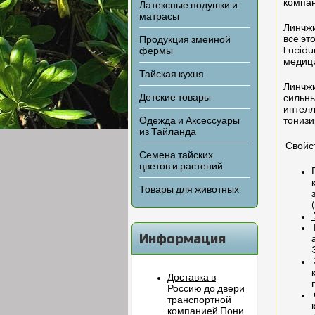
компан
Латексные подушки и
матрасы
Линчж
все эт
Продукция змеиной
Lucidu
фермы
медици
Тайская кухня
Линчж
Детские товары
сильны
интелл
Одежда и Аксессуары
тониз
из Тайланда
Свойст
Семена тайских
цветов и растений
Товары для животных
Информация
Доставка в
Россию до двери
транспортной
компанией Пони