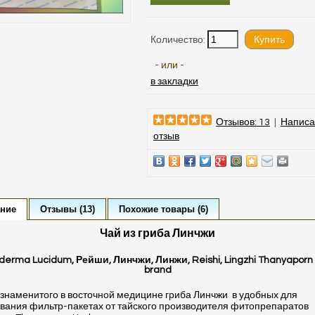
Количество:
- или -
в закладки
Отзывов: 13
|
Написа
отзыв
ние
Отзывы (13)
Похожие товары (6)
Чай из гриба Линчжи
erma Lucidum, Рейши, Линчжи, Линжи, Reishi, Lingzhi
Thanyaporn
brand
 знаменитого в восточной медицине гриба Линчжи
в удобных для
вания фильтр-пакетах от тайского производителя фитопрепаратов