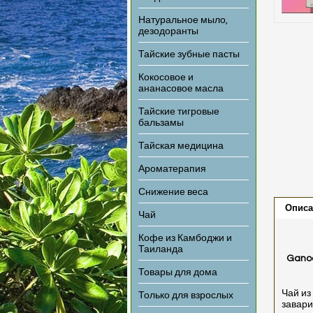
Натуральное мыло,
дезодоранты
Тайские зубные пасты
Кокосовое и
ананасовое масла
Тайские тигровые
бальзамы
Тайская медицина
Ароматерапия
Снижение веса
Описа
Чай
Кофе из Камбоджи и
Таиланда
Ganod
Товары для дома
Чай из
Только для взрослых
завари