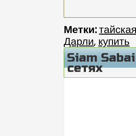
Метки:
тайска
Дарли
,
купить
Siam Saba
сетях