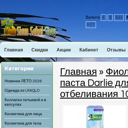
Валюта
€
$
Бат
KZT
Главная
Скидки
Акции
Кабинет
Отзывы
Категории
Главная
»
Фиол
паста Darlie д
Новинки ЛЕТО 2026
Одежда из UNIQLO
отбеливания 10
Коллаген питьевой и в
капсулах
Косметика для лица
Косметика для тела