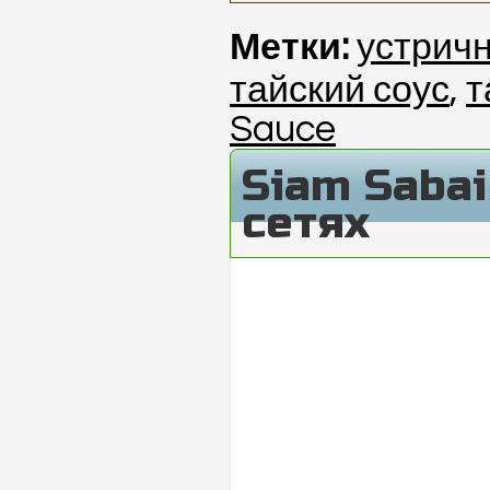
Метки:
устрич
тайский соус
,
т
Sauce
Siam Saba
сетях