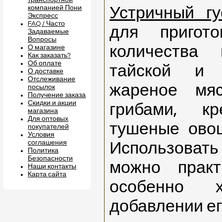
транспортной
компанией Пони
Устричный гу
Экспресс
FAQ / Часто
для пригото
Задаваемые
Вопросы
количества
О магазине
Как заказать?
Об оплате
тайской и 
О доставке
Отслеживание
жареное мя
посылок
Получение заказа
Скидки и акции
грибами, кр
магазина
Для оптовых
тушеные овощ
покупателей
Условия
соглашения
Использоват
Политика
Безопасности
можно практ
Наши контакты
Карта сайта
особенно
добавлении ег