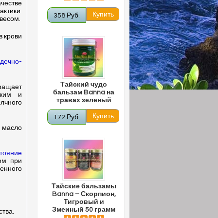
честве
актики
358 Руб.
 весом.
в крови
дечно-
Тайский чудо
ращает
бальзам Banna на
ским и
травах зеленый
лчного
172 Руб.
 масло
стояние
ом при
менного
Тайские бальзамы
Banna – Скорпион,
Тигровый и
Змеиный 50 грамм
ства.