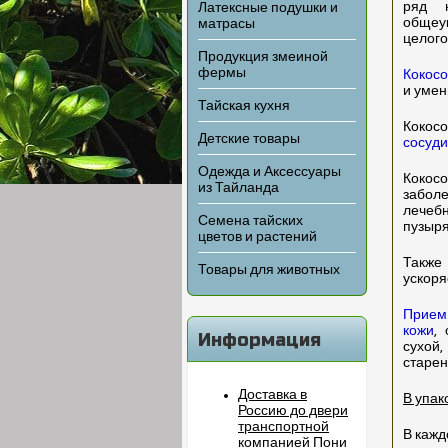
ряд 
Латексные подушки и
общеу
матрасы
целого
Продукция змеиной
фермы
Кокосо
и умен
Тайская кухня
Кокос
Детские товары
сосуди
Одежда и Аксессуары
Коко
из Тайланда
забол
лечеб
Семена тайских
пузыря
цветов и растений
Также
Товары для животных
ускоря
Прием 
кожи
,
Информация
сухой,
старен
Доставка в
В упак
Россию до двери
транспортной
В кажд
компанией Пони