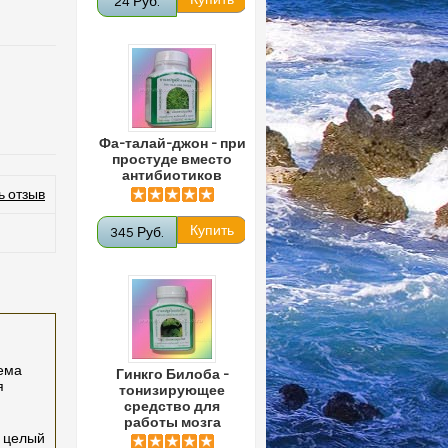
24 Руб.
Фа-талай-джон - при
простуде вместо
антибиотиков
ь отзыв
345 Руб.
иема
Гинкго Билоба -
я
тонизирующее
средство для
работы мозга
т целый