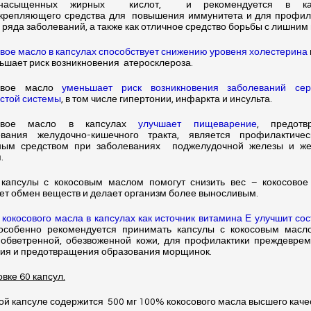
насыщенных жирных
кислот,
и рекомендуется в ка
крепляющего средства для
повышения иммунитета и для профил
 ряда заболеваний, а также как отличное средство борьбы с лишним
вое масло в капсулах способствует снижению уровеня холестерина
ьшает риск возникновения
атеросклероза.
овое масло
уменьшает риск возникновения заболеваний сер
стой системы
, в том числе гипертонии, инфаркта и инсульта.
совое масло в капсулах
улучшает пищеварение
, предотв
евания желудочно-кишечного тракта, является профилактиче
ным средством при заболеваниях
поджелудочной железы и же
.
 капсулы с кокосовым маслом помогут снизить вес – кокосовое
ет обмен веществ и делает организм более выносливым.
кокосового масла в капсулах как источник витамина Е улучшит со
 особенно рекомендуется принимать капсулы с кокосовым масл
 обветренной, обезвоженной кожи, для профилактики преждевре
ия и предотвращения образования морщинок.
овке 60 капсул.
ой капсуле содержится
500 мг 100% кокосового масла высшего каче