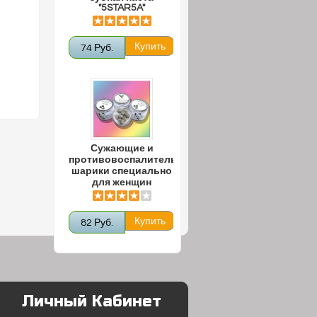
"5STAR5A"
74 Руб.
Сужающие и
противовоспалительные
шарики специально
для женщин
82 Руб.
Личный Кабинет