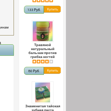
133 Руб.
щинам
а
Травяной
натуральный
бальзам против
грибка ногтей
80 Руб.
Знаменитая тайская
зубная паста