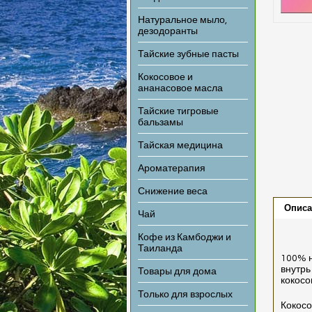
Натуральное мыло,
дезодоранты
Тайские зубные пасты
Кокосовое и
ананасовое масла
Тайские тигровые
бальзамы
Тайская медицина
Ароматерапия
Снижение веса
Описа
Чай
Кофе из Камбоджи и
Таиланда
100% н
внутрь
Товары для дома
кокосо
Только для взрослых
Кокос