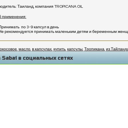
одитель: Таиланд, компания TROPICANA OIL
б применения:
Принимать
по 3-9 капсул в день
Не рекомендуется принимать маленьким детям и беременным жен
кокосовое
,
масло
,
в капсулах
,
купить
,
капсулы
,
Тропикана
,
из Тайланд
 Sabai в социальных сетях