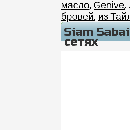
масло
,
Genive
,
бровей
,
из Тай
Siam Saba
сетях