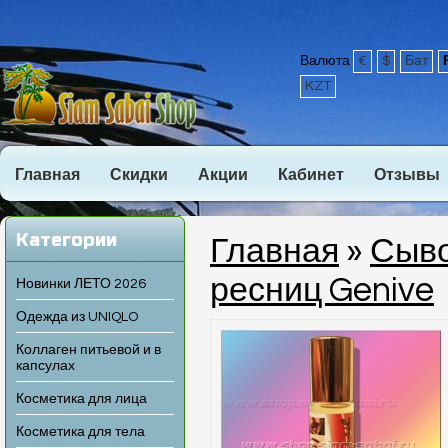
Валюта
€
$
Бат
KZT
Главная
Скидки
Акции
Кабинет
Отзывы
Категории
Главная
»
Сыво
ресниц Genive
Новинки ЛЕТО 2026
Одежда из UNIQLO
Коллаген питьевой и в
капсулах
Косметика для лица
Косметика для тела