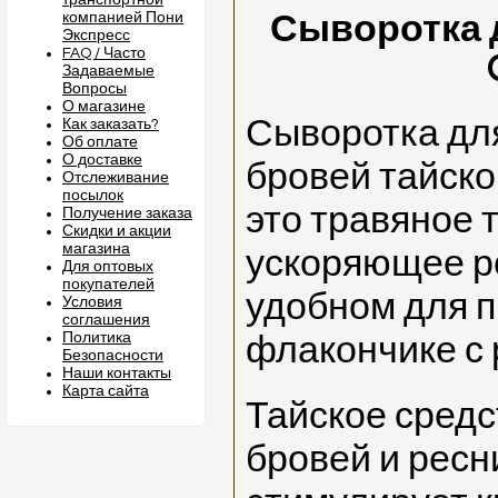
транспортной
компанией Пони
Сыворотка 
Экспресс
FAQ / Часто
Задаваемые
Вопросы
О магазине
Сыворотка для
Как заказать?
Об оплате
О доставке
бровей тайско
Отслеживание
посылок
это травяное 
Получение заказа
Скидки и акции
магазина
ускоряющее ро
Для оптовых
покупателей
удобном для 
Условия
соглашения
Политика
флакончике с 
Безопасности
Наши контакты
Карта сайта
Тайское средс
бровей и ресн