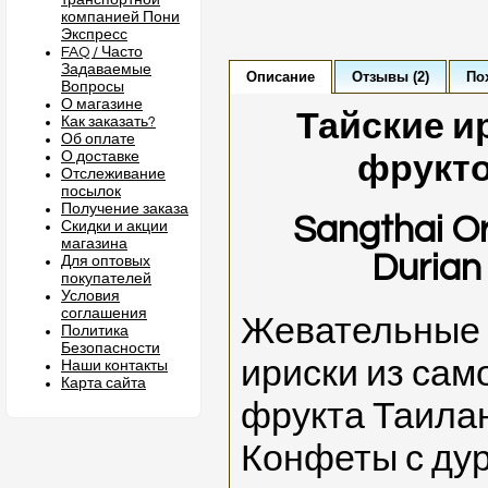
транспортной
компанией Пони
Экспресс
FAQ / Часто
Задаваемые
Описание
Отзывы (2)
По
Вопросы
О магазине
Тайские и
Как заказать?
Об оплате
О доставке
фрукто
Отслеживание
посылок
Получение заказа
Sangthai Or
Скидки и акции
магазина
Durian
Для оптовых
покупателей
Условия
соглашения
Жевательные
Политика
Безопасности
ириски из сам
Наши контакты
Карта сайта
фрукта Таилан
Конфеты с дур