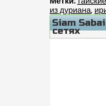
Метки:
тайски
из дуриана
,
ир
Siam Saba
сетях