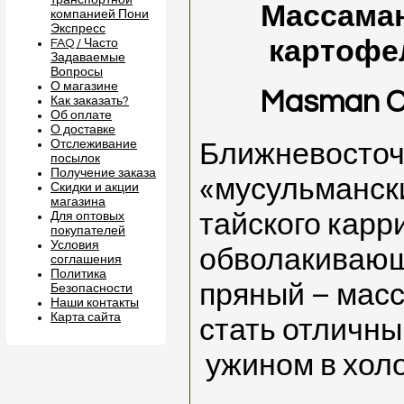
транспортной
Массаман
компанией Пони
Экспресс
картофе
FAQ / Часто
Задаваемые
Вопросы
О магазине
Masman
C
Как заказать?
Об оплате
О доставке
Отслеживание
Ближневосточ
посылок
Получение заказа
«мусульманск
Скидки и акции
магазина
тайского карр
Для оптовых
покупателей
Условия
обволакивающи
соглашения
Политика
пряный – мас
Безопасности
Наши контакты
Карта сайта
стать отличн
ужином в холо