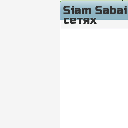
Siam Saba
сетях