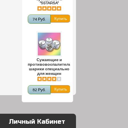
"5STAR5A"
74 Руб.
Сужающие и
противовоспалительные
шарики специально
для женщин
82 Руб.
Личный Кабинет