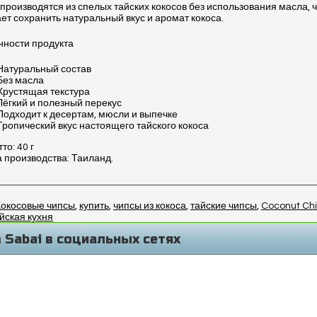
производятся из спелых тайских кокосов без использования масла, 
ет сохранить натуральный вкус и аромат кокоса.
ности продукта
Натуральный состав
Без масла
Хрустящая текстура
Лёгкий и полезный перекус
Подходит к десертам, мюсли и выпечке
Тропический вкус настоящего тайского кокоса
то: 40 г
 производства: Таиланд.
Кокосовые чипсы
,
купить
,
чипсы из кокоса
,
тайские чипсы
,
Coconut Ch
йская кухня
 Sabai в социальных сетях