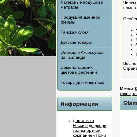
Латексные подушки и
Чипсы 
матрасы
помога
Продукция змеиной
Особен
фермы
Тайская кухня
Детские товары
Одежда и Аксессуары
из Тайланда
Вес нет
Семена тайских
Страна
цветов и растений
Товары для животных
Метки:
кокос
,
та
Siam
Информация
Доставка в
Россию до двери
транспортной
компанией Пони