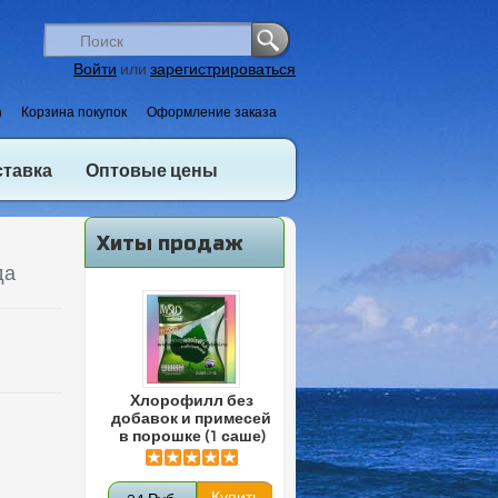
Войти
или
зарегистрироваться
)
Корзина покупок
Оформление заказа
ставка
Оптовые цены
Хиты продаж
да
Хлорофилл без
добавок и примесей
в порошке (1 саше)