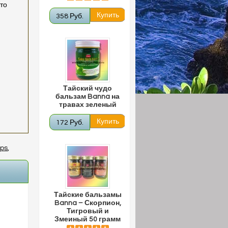
что
358 Руб.
Тайский чудо
бальзам Banna на
травах зеленый
172 Руб.
ips
,
Тайские бальзамы
Banna – Скорпион,
Тигровый и
Змеиный 50 грамм