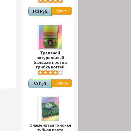
133 Руб.
Травяной
натуральный
бальзам против
грибка ногтей
80 Руб.
Знаменитая тайская
зубная паста