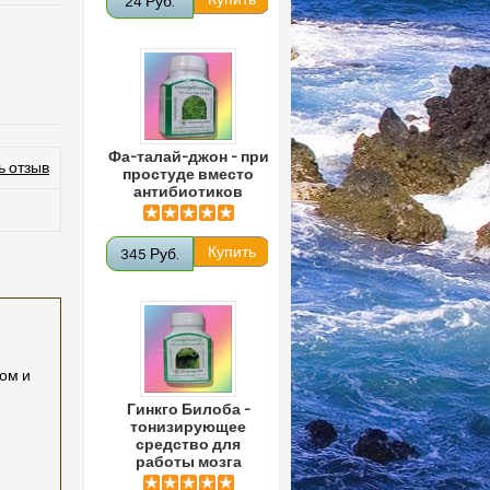
24 Руб.
Фа-талай-джон - при
ь отзыв
простуде вместо
антибиотиков
345 Руб.
ом и
Гинкго Билоба -
тонизирующее
средство для
работы мозга