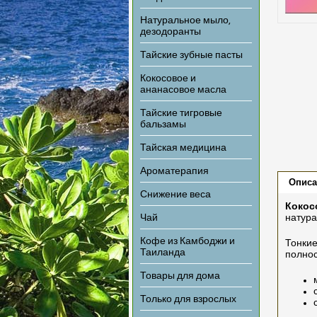
Натуральное мыло,
дезодоранты
Тайские зубные пасты
Кокосовое и
ананасовое масла
Тайские тигровые
бальзамы
Тайская медицина
Ароматерапия
Описа
Снижение веса
Кокос
Чай
натура
Кофе из Камбоджи и
Тонкие
Таиланда
полнос
Товары для дома
Только для взрослых