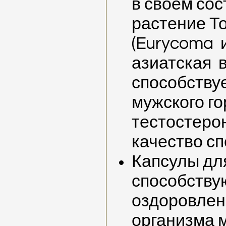
в своем со
растение Т
(Eurycoma 
азиатская в
способству
мужского г
тестостеро
качество с
Капсулы дл
способству
оздоровле
организма 