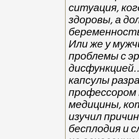
ситуация, ко
здоровы, а д
беременность
Или же у муж
проблемы с э
дисфункцией
капсулы разр
профессором
медицины, ко
изучил причи
бесплодия и с