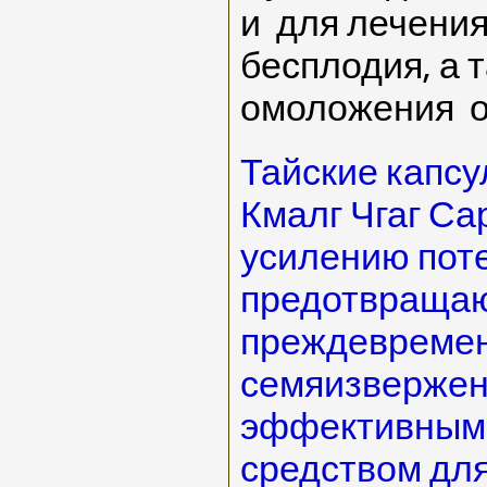
и для лечения
бесплодия, а 
омоложения о
Тайские капс
Кмалг Чгаг Са
усилению пот
предотвраща
преждевреме
семяизвержен
эффективным
средством для