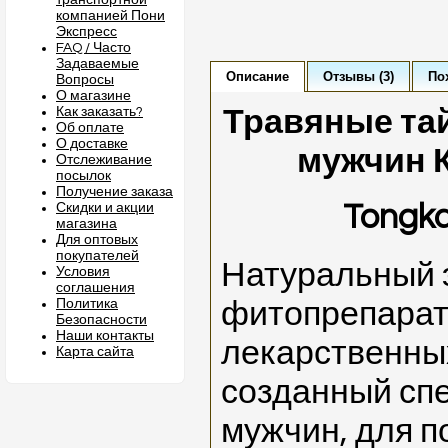
транспортной
компанией Пони
Экспресс
FAQ / Часто
Задаваемые
Описание
Отзывы (3)
По
Вопросы
О магазине
Как заказать?
Травяные та
Об оплате
О доставке
мужчин К
Отслеживание
посылок
Получение заказа
Tongka
Скидки и акции
магазина
Для оптовых
покупателей
Натуральный
Условия
соглашения
Политика
фитопрепарат
Безопасности
Наши контакты
лекарственны
Карта сайта
созданный сп
мужчин, для 