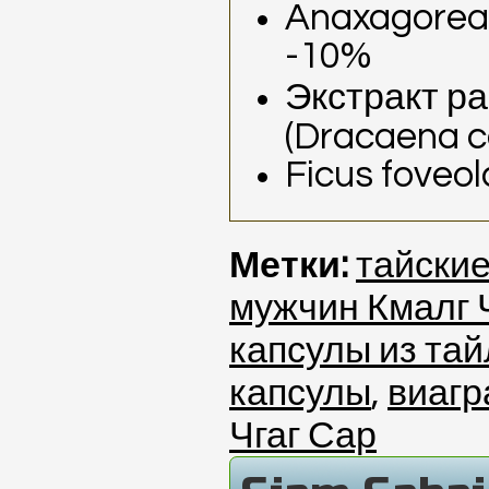
Anaxagorea 
-10%
Экстракт р
(Dracaena c
Ficus foveo
Метки:
тайские
мужчин Кмалг 
капсулы из та
капсулы
,
виагр
Чгаг Сар