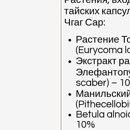
тайских капсу
Чгаг Сар:
Растение Т
(Eurycoma lo
Экстракт р
Элефантопу
scaber) – 1
Манильский
(Pithecellob
Betula alno
10%