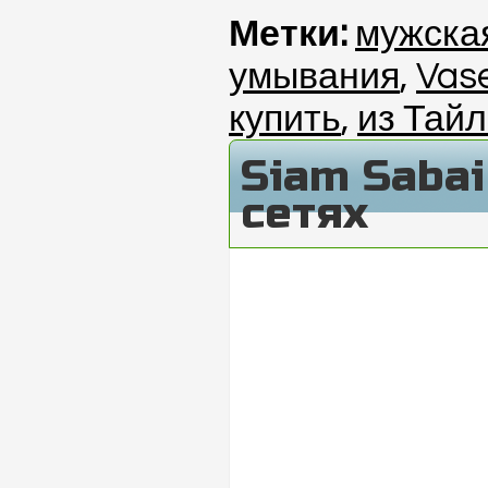
Метки:
мужска
умывания
,
Vase
купить
,
из Тай
Siam Saba
сетях