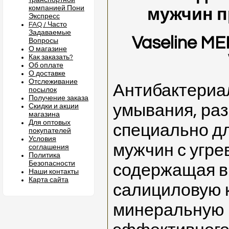
транспортной
компанией Пони
мужчин 
Экспресс
FAQ / Часто
Задаваемые
Vaseline ME
Вопросы
О магазине
Как заказать?
Об оплате
О доставке
Отслеживание
Антибактериа
посылок
Получение заказа
умывания, ра
Скидки и акции
магазина
Для оптовых
специально д
покупателей
Условия
мужчин с угре
соглашения
Политика
Безопасности
содержащая в
Наши контакты
Карта сайта
салициловую 
минеральную г