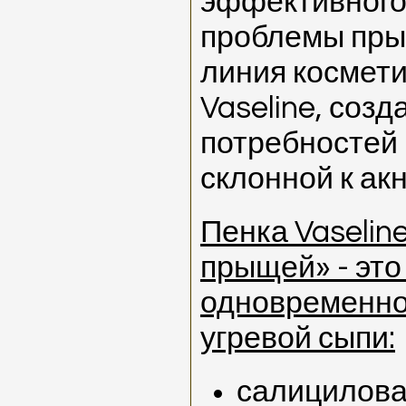
эффективного
проблемы пры
линия космет
Vaseline, созд
потребностей 
склонной к акн
Пенка Vaselin
прыщей» - эт
одновременно
угревой сыпи:
салицилова