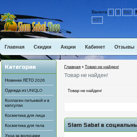
Валюта
€
$
Бат
KZT
Главная
Скидки
Акции
Кабинет
Отзывы
Категории
Главная
»
Товар не найден!
Товар не найден!
Новинки ЛЕТО 2026
Одежда из UNIQLO
Товар не найден!
Коллаген питьевой и в
капсулах
Косметика для лица
Siam Sabai в социальн
Косметика для тела
Уход за волосами