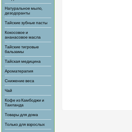
Натуральное мыло,
дезодоранты
Тайские зубные пасты
Кокосовое и
ананасовое масла
Тайские тигровые
бальзамы
Тайская медицина
Ароматерапия
Снижение веса
Чай
Кофе из Камбоджи и
Таиланда
Товары для дома
Только для взрослых