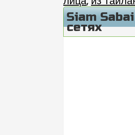
лица
,
из Тайла
Siam Saba
сетях