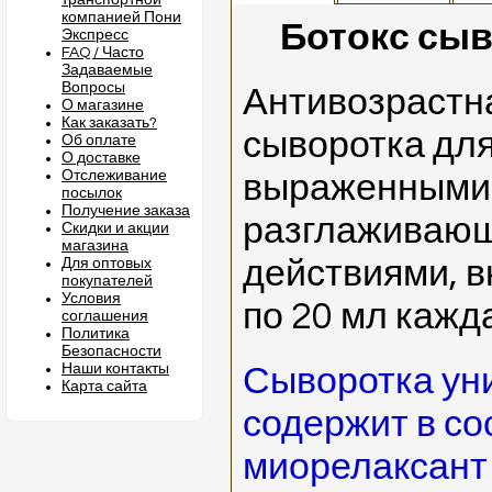
транспортной
компанией Пони
Ботокс сыв
Экспресс
FAQ / Часто
Задаваемые
Вопросы
Антивозрастна
О магазине
Как заказать?
сыворотка для
Об оплате
О доставке
Отслеживание
выраженными
посылок
Получение заказа
разглаживаю
Скидки и акции
магазина
действиями, в
Для оптовых
покупателей
Условия
по 20 мл кажд
соглашения
Политика
Безопасности
Наши контакты
Сыворотка уни
Карта сайта
содержит в со
миорелаксант