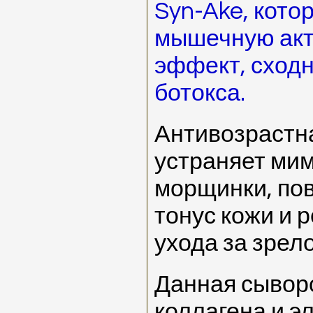
Syn-Ake, кото
мышечную акт
эффект, сход
ботокса.
Антивозрастн
устраняет ми
морщинки, пов
тонус кожи и 
ухода за зрел
Данная сывор
коллагена и э