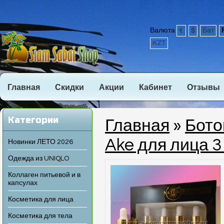
Валюта
€
$
Бат
KZT
Главная
Скидки
Акции
Кабинет
Отзывы
Категории
Главная
»
Бото
Ake для лица 3
Новинки ЛЕТО 2026
Одежда из UNIQLO
Коллаген питьевой и в
капсулах
Косметика для лица
Косметика для тела