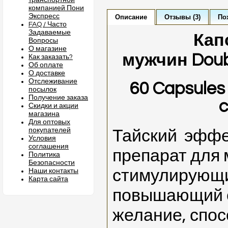
транспортной
компанией Пони
Экспресс
Описание
Отзывы (3)
По
FAQ / Часто
Задаваемые
Кап
Вопросы
О магазине
мужчин
Doub
Как заказать?
Об оплате
О доставке
Отслеживание
60 Capsules
посылок
Получение заказа
c
Скидки и акции
магазина
Для оптовых
покупателей
Тайский эффе
Условия
соглашения
препарат для 
Политика
Безопасности
стимулирующи
Наши контакты
Карта сайта
повышающий 
желание, спо