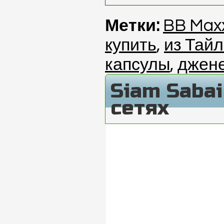
Метки:
BB Max
купить
,
из Тай
капсулы
,
джен
Siam Saba
сетях