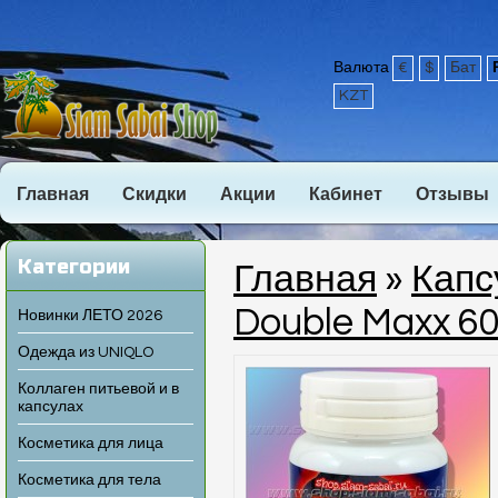
Валюта
€
$
Бат
KZT
Главная
Скидки
Акции
Кабинет
Отзывы
Категории
Главная
»
Капс
Double Maxx 60
Новинки ЛЕТО 2026
Одежда из UNIQLO
Коллаген питьевой и в
капсулах
Косметика для лица
Косметика для тела