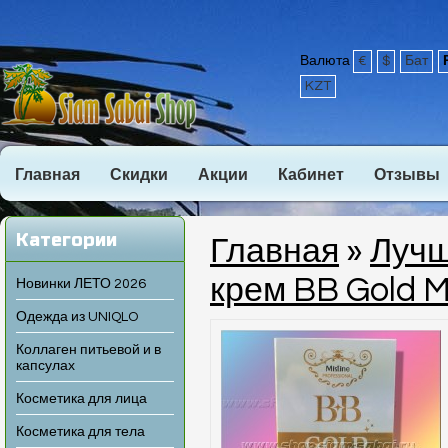
Валюта
€
$
Бат
KZT
Главная
Скидки
Акции
Кабинет
Отзывы
Категории
Главная
»
Лучш
крем BB Gold M
Новинки ЛЕТО 2026
Одежда из UNIQLO
Коллаген питьевой и в
капсулах
Косметика для лица
Косметика для тела