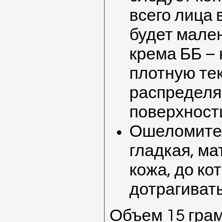
всего лица 
будет мале
крема ББ –
плотную тек
распределя
поверхност
Ошеломител
гладкая, ма
кожа, до ко
дотрагивать
Объем 15 грам