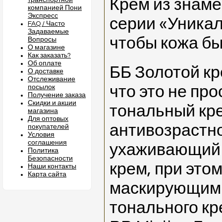
Крем из знаме
транспортной
компанией Пони
Экспресс
серии «Уника
FAQ / Часто
Задаваемые
чтобы кожа бы
Вопросы
О магазине
Как заказать?
Об оплате
ББ Золотой кр
О доставке
Отслеживание
что это не пр
посылок
Получение заказа
Скидки и акции
тональный кре
магазина
Для оптовых
антивозрастно
покупателей
Условия
соглашения
ухаживающий 
Политика
Безопасности
крем, при эт
Наши контакты
Карта сайта
маскирующим
тонального кр