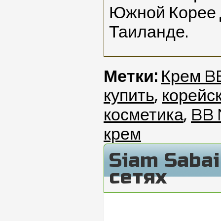
Южной Корее 
Таиланде.
Метки:
Крем BB
купить
,
корейс
косметика
,
BB 
крем
Siam Saba
сетях