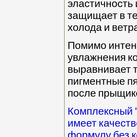
эластичность 
защищает в те
холода и ветра
Помимо интен
увлажнения к
выравнивает т
пигментные п
после прыщик
Комплексный 
имеет качест
формулу без к