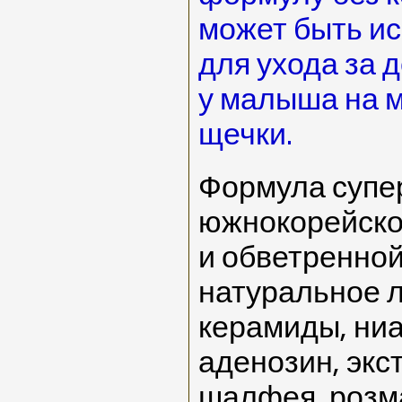
может быть и
для ухода за д
у малыша на 
щечки.
Формула супе
южнокорейског
и обветренно
натуральное 
керамиды, ни
аденозин, экс
шалфея, розм