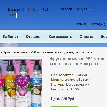
Товаров: 0 (0 Руб.)
Валюта
€
$
Бат
Руб.
KZT
Главная
Закладки (0
Кабинет
Отзывы
Как заказать
Оплата
До
»
Фруктовое масло 250 мл: ананас, манго, роза, лемонграсс…
Фруктовое масло 250 мл: ан
манго, роза, лемонграсс…
Производитель:
Banna
Модель:
Banna Oil 250ml
Наличие:
Есть в наличии
Вес брутто:
310.00 г
Цена: 225 Руб.