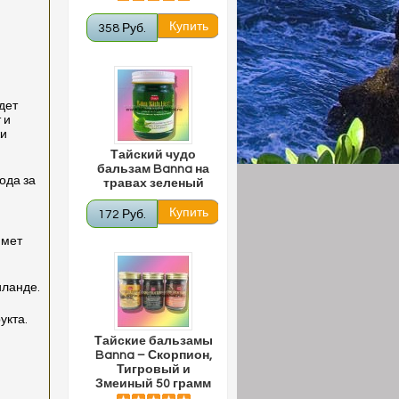
358 Руб.
дет
 и
жи
Тайский чудо
бальзам Banna на
ода за
травах зеленый
172 Руб.
имет
иланде.
укта.
Тайские бальзамы
Banna – Скорпион,
Тигровый и
Змеиный 50 грамм