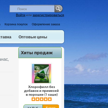
Войти
или
зарегистрироваться
)
Корзина покупок
Оформление заказа
ставка
Оптовые цены
Хиты продаж
анас,
Хлорофилл без
добавок и примесей
в порошке (1 саше)