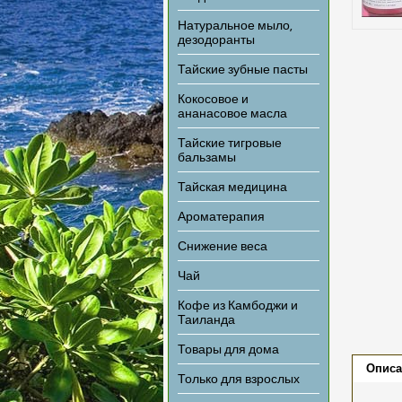
Натуральное мыло,
дезодоранты
Тайские зубные пасты
Кокосовое и
ананасовое масла
Тайские тигровые
бальзамы
Тайская медицина
Ароматерапия
Снижение веса
Чай
Кофе из Камбоджи и
Таиланда
Товары для дома
Описа
Только для взрослых