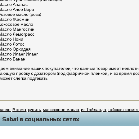
Масло Ананас
Масло Алое Вера
Розовое масло (роза)
Масло Жасмин
Кокосовое масло
Масло Мангостин
Масло Лемограсс
Масло Нони
Масло Лотос
Масло Орхидея
Масло Иланг Иланг
Масло Банан
ем внимание наших покупателей, что данный товар имеет неплотн
ающую пробку с дозатором (под фабричной пленкой), и во время до
может слегка подтекать.
масло
,
Banna
,
купить
,
массажное масло
,
из Тайланда
,
тайская космет
 Sabai в социальных сетях