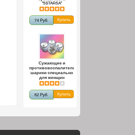
"5STAR5A"
74 Руб.
Сужающие и
противовоспалительные
шарики специально
для женщин
82 Руб.