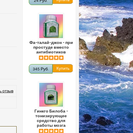
24 Руб.
Фа-талай-джон - при
простуде вместо
антибиотиков
345 Руб.
ь отзыв
Гинкго Билоба -
тонизирующее
средство для
работы мозга