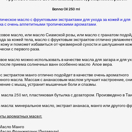
Banna Oil 250 ml
ическое масло с фруктовыми экстрактами для ухода за кожей и для
а с очень аппетитными тропическими ароматами.
овое масло, или масло Сиамской розы, или масло с гранатом подой
ода за кожей тела, масло с фруктовым экстрактом отлично увлажняет
 кожу и поможет избавиться от чрезмерной сухости и шелушения ко
чески с первого раза.
вое масло можно использовать в качестве масла для загара и для ух
после приема солнечных ванн особенно масло Алое вера.
с экстрактом манго отлично подойдет в качестве очень ароматного
ного масла. Массаж с ананасовым маслом улучшит настроение, сн
ение с мышц, устранит мышечные боли и спазмы.
масла 250 мл, пластиковая бутылка с дозатором. Произведено в Та
 масла: минеральное масло, экстракт ананаса, манго или другого фр
нты ароматных масел:
Масло Манго
Масло Франжипани (Лилавади)