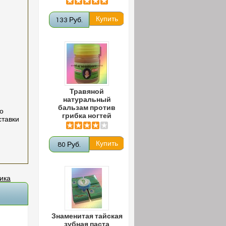
133 Руб.
Травяной
натуральный
бальзам против
о
грибка ногтей
ставки
80 Руб.
ика
Знаменитая тайская
зубная паста