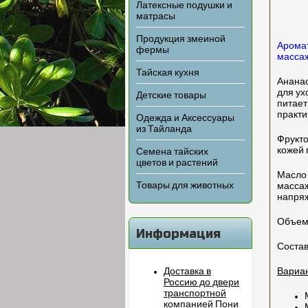
Латексные подушки и
матрасы
Продукция змеиной
Аромат
фермы
массаж
Тайская кухня
Ананас
для ух
Детские товары
питает
практи
Одежда и Аксессуары
из Тайланда
Фрукто
кожей 
Семена тайских
цветов и растений
Масло 
Товары для животных
массаж
напряж
Объем 
Информация
Состав
Доставка в
Вариа
Россию до двери
транспортной
компанией Пони