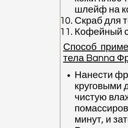
шлейф на к
Скраб для 
Кофейный с
Способ приме
тела Banna Фр
Нанести фр
круговыми 
чистую вла
помассирова
минут, и за