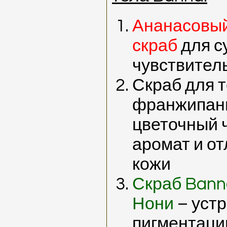
Ананасовы
скраб
для с
чувствител
Скраб для 
франжипан
цветочный 
аромат и о
кожи
Скраб Bann
Нони
– уст
пигментаци