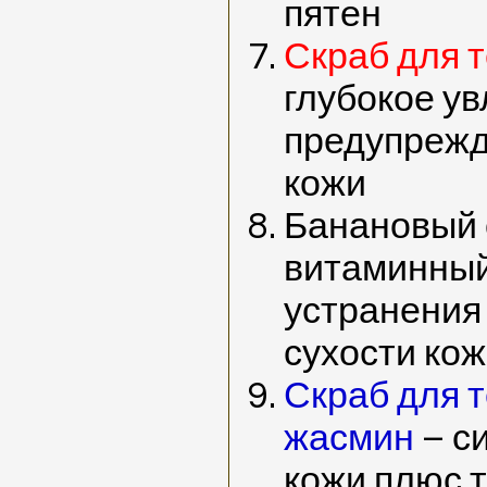
пятен
Скраб для 
глубокое у
предупрежд
кожи
Банановый 
витаминный
устранения
сухости ко
Скраб для 
жасмин
– с
кожи плюс 