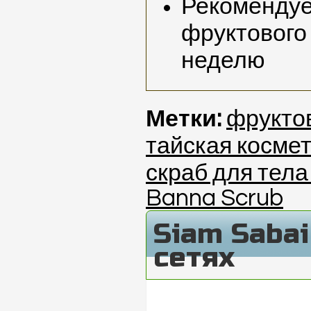
Рекомендуе
фруктового 
неделю
Метки:
фрукто
тайская косме
скраб для тел
Banna Scrub
Siam Saba
сетях