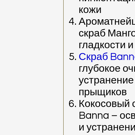
кожи
Ароматней
скраб Манго
гладкости и
Скраб Bann
глубокое о
устранение
прыщиков
Кокосовый 
Banna – ос
и устранен