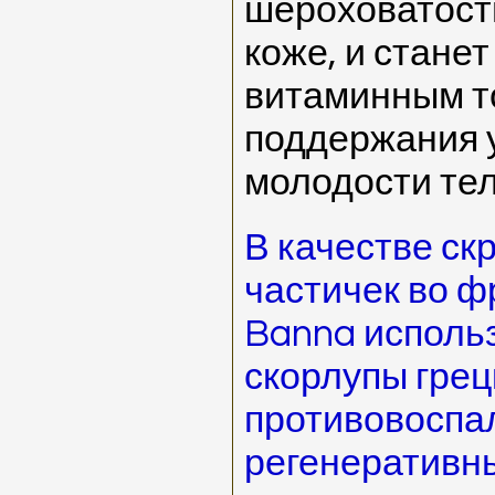
шероховатость
коже, и стане
витаминным т
поддержания у
молодости тел
В качестве с
частичек во ф
Banna исполь
скорлупы грец
противовоспа
регенеративны