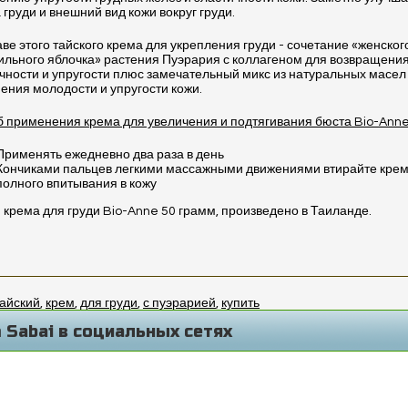
груди и внешний вид кожи вокруг груди.
аве этого тайского крема для укрепления груди - сочетание «женског
льного яблочка» растения Пуэрария с коллагеном для возвращения
чности и упругости плюс замечательный микс из натуральных масел
ения молодости и упругости кожи.
 применения крема для увеличения и подтягивания бюста Bio-Anne
Применять ежедневно два раза в день
Кончиками пальцев легкими массажными движениями втирайте крем
полного впитывания в кожу
крема для груди Bio-Anne 50 грамм, произведено в Таиланде.
тайский
,
крем
,
для груди
,
с пуэрарией
,
купить
 Sabai в социальных сетях