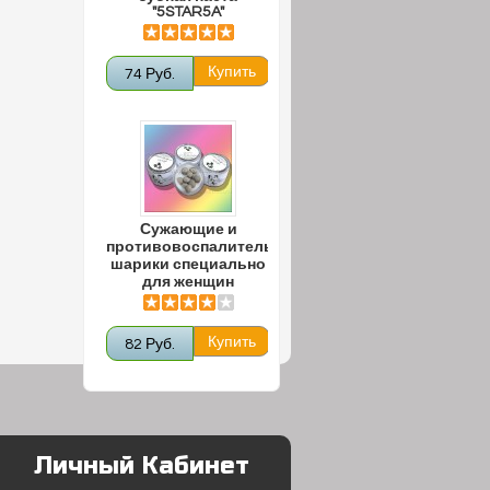
"5STAR5A"
74 Руб.
Сужающие и
противовоспалительные
шарики специально
для женщин
82 Руб.
Личный Кабинет