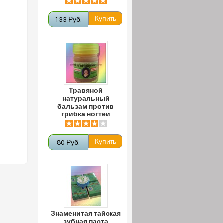
133 Руб.
Травяной
натуральный
бальзам против
грибка ногтей
80 Руб.
Знаменитая тайская
зубная паста