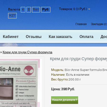
Товаров: 0 (0 Руб.)
Валюта
€
$
Бат
Руб.
KZT
Главная
Закладки (0
Кабинет
Отзывы
Как заказать
Оплата
До
»
Крем для груди Супер формула
Крем для груди Супер форм
Модель:
Bio-Anne Super formula Br
Наличие:
Есть в наличии
Вес брутто:
200.00 г
Цена: 398 Руб.
Нашли дешевле?