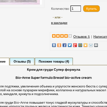
Количество:
- или -
в закладки
Отзывов: 5
|
Написат
ние
Отзывы (5)
Похожие товары (4)
Крем для груди Супер формула
Bio-Anne Super formula Breast bio-active cream
ля подтяжки, увеличения объема и упругости женского бюста с супе
ой на основе пуэрарии мирифики, коллагена и натуральных масел
о, миндаля, кунжута и подсолнечника.
ля груди Bio-Anne повышает тонус гладкой мускулатуры и способств
нию упругости грудных желез и эластичности кожи. Заметно улучш