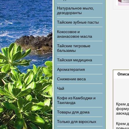
Натуральное мыло,
дезодоранты
Тайские зубные пасты
Кокосовое и
ананасовое масла
Тайские тигровые
бальзамы
Тайская медицина
Ароматерапия
Описа
Снижение веса
Чай
Кофе из Камбоджи и
Таиланда
Крем д
формул
Товары для дома
авокад
Только для взрослых
Крем д
повыше