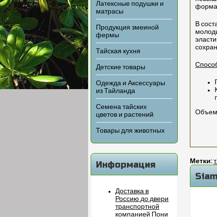
Латексные подушки и
форма 
матрасы
В сост
Продукция змеиной
молоди
фермы
эласти
сохран
Тайская кухня
Способ
Детские товары
Одежда и Аксессуары
из Тайланда
Семена тайских
Объем 
цветов и растений
Товары для животных
Метки:
Информация
Siam
Доставка в
Россию до двери
транспортной
компанией Пони