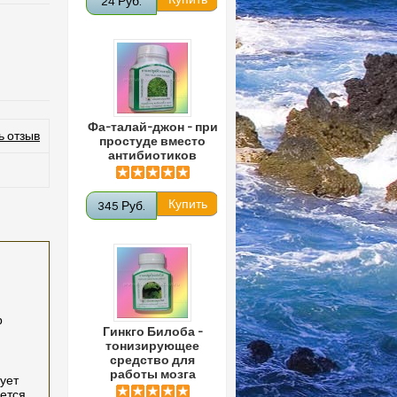
24 Руб.
Фа-талай-джон - при
ь отзыв
простуде вместо
антибиотиков
345 Руб.
р
Гинкго Билоба -
тонизирующее
средство для
работы мозга
ует
ается