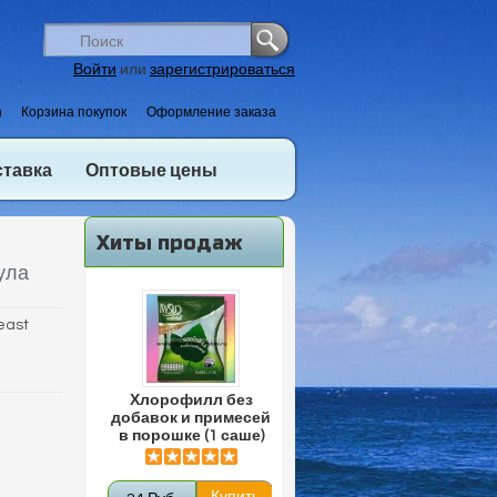
Войти
или
зарегистрироваться
)
Корзина покупок
Оформление заказа
ставка
Оптовые цены
Хиты продаж
ула
east
Хлорофилл без
добавок и примесей
в порошке (1 саше)