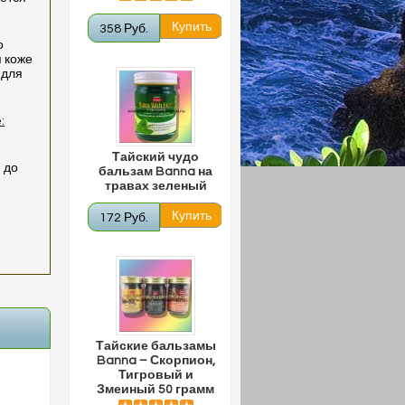
358 Руб.
о
 коже
 для
:
Тайский чудо
 до
бальзам Banna на
травах зеленый
172 Руб.
Тайские бальзамы
Banna – Скорпион,
Тигровый и
Змеиный 50 грамм