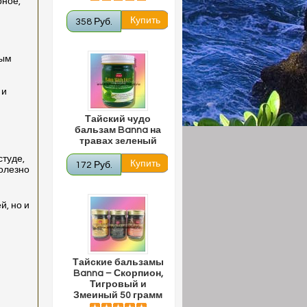
рное,
358 Руб.
ным
 и
Тайский чудо
бальзам Banna на
травах зеленый
туде,
172 Руб.
полезно
й, но и
Тайские бальзамы
Banna – Скорпион,
Тигровый и
Змеиный 50 грамм