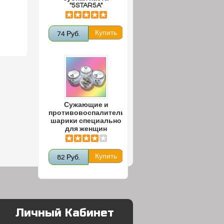
"5STAR5A"
74 Руб.
Сужающие и
противовоспалительные
шарики специально
для женщин
82 Руб.
Личный Кабинет