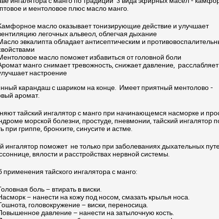
аве ингалятора с манго по традиции 3 вида эфирных масел - камфо
птовое и ментоловое плюс масло манго.
Камфорное масло оказывает тонизирующие действие и улучшает
вентиляцию легочных альвеол, облегчая дыхание
Масло эвкалипта обладает антисептическим и противовоспалитель
свойствами
Ментоловое масло поможет избавиться от головной боли
Аромат манго снимает тревожность, снижает давление, расслабляет
улучшает настроение
нный карандаш с шариком на конце. Имеет приятный ментолово -
вый аромат.
яют тайский ингалятор с манго при начинающемся насморке и прос
ндроме морской болезни, простуде, пневмонии, тайский ингалятор 
ь при гриппе, бронхите, синусите и астме.
й ингалятор поможет не только при заболеваниях дыхательных путе
ссоннице, вялости и расстройствах нервной системы.
 применения тайского ингалятора с манго:
Головная боль – втирать в виски.
Насморк – нанести на кожу под носом, смазать крылья носа.
Тошнота, головокружение – виски, переносица.
Повышенное давление – нанести на затылочную кость.