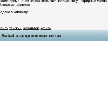
После применения не забывать закрывать крышку – эфирные масла 
быстро испаряются.
едено в Таиланде.
манго
,
тайский
,
ингалятор
,
купить
 Sabai в социальных сетях