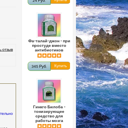
24 Руб.
Фа-талай-джон - при
простуде вместо
ь отзыв
антибиотиков
345 Руб.
Гинкго Билоба -
тонизирующее
ительно
средство для
работы мозга