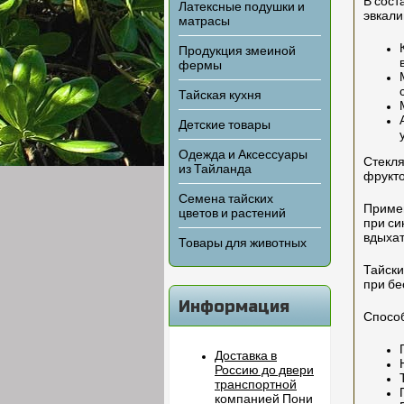
В сост
Латексные подушки и
эвкали
матрасы
Продукция змеиной
фермы
Тайская кухня
Детские товары
Одежда и Аксессуары
Стекля
из Тайланда
фрукто
Семена тайских
Примен
цветов и растений
при си
вдыхат
Товары для животных
Тайски
при бе
Информация
Способ
Доставка в
Россию до двери
транспортной
компанией Пони