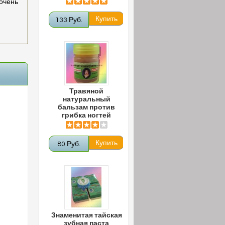
очень
133 Руб.
Травяной
натуральный
бальзам против
грибка ногтей
80 Руб.
Знаменитая тайская
зубная паста