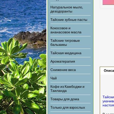
Натуральное мыло,
дезодоранты
Тайские зубные пасты
Кокосовое и
ананасовое масла
Тайские тигровые
бальзамы
Тайская медицина
Ароматерапия
Снижение веса
Описа
Чай
Кофе из Камбоджи и
Таиланда
Тайски
Товары для дома
укачив
настоя
Только для взрослых