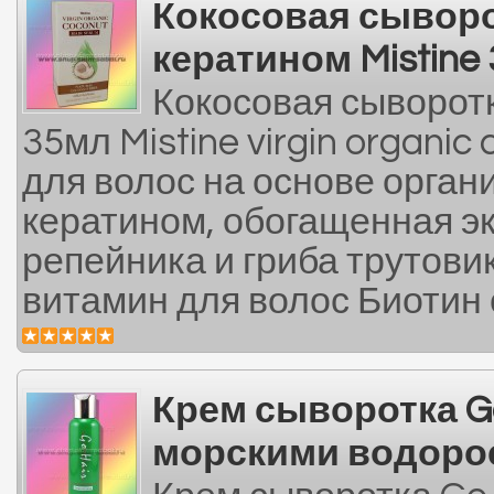
Кокосовая сыворо
кератином Mistine
Кокосовая сыворотк
35мл Mistine virgin organi
для волос на основе орган
кератином, обогащенная э
репейника и гриба трутови
витамин для волос Биотин о
Крем сыворотка Go
морскими водоро